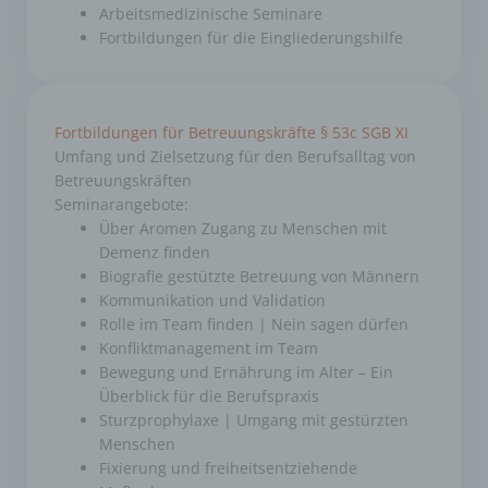
Arbeitsmedizinische Seminare
Zwecke und Mittel der Verarbeitung von
personenbezogenen Daten entscheidet. Sind die
Fortbildungen für die Eingliederungshilfe
Zwecke und Mittel dieser Verarbeitung durch das
Unionsrecht oder das Recht der Mitgliedstaaten
vorgegeben, so kann der Verantwortliche
beziehungsweise können die bestimmten Kriterien
seiner Benennung nach dem Unionsrecht oder
dem Recht der Mitgliedstaaten vorgesehen
Fortbildungen für Betreuungskräfte
§ 53c SGB XI
werden.
Umfang und Zielsetzung für den Berufsalltag von
Betreuungskräften
Seminarangebote:
h) Auftragsverarbeiter
Über Aromen Zugang zu Menschen mit
Auftragsverarbeiter ist eine natürliche oder
Demenz finden
juristische Person, Behörde, Einrichtung oder
Biografie gestützte Betreuung von Männern
andere Stelle, die personenbezogene Daten im
Auftrag des Verantwortlichen verarbeitet.
Kommunikation und Validation
Rolle im Team finden | Nein sagen dürfen
Konfliktmanagement im Team
i) Empfänger
Bewegung und Ernährung im Alter – Ein
Überblick für die Berufspraxis
Empfänger ist eine natürliche oder juristische
Person, Behörde, Einrichtung oder andere Stelle,
Sturzprophylaxe | Umgang mit gestürzten
der personenbezogene Daten offengelegt
Menschen
werden, unabhängig davon, ob es sich bei ihr um
Fixierung und freiheitsentziehende
einen Dritten handelt oder nicht. Behörden, die im
Rahmen eines bestimmten