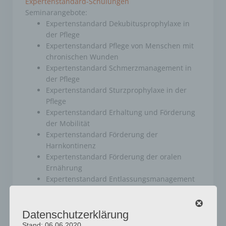
Expertenstandard-Schulungen
Seminarangebote:
Expertenstandard Dekubitusprophylaxe in
der Pflege
Expertenstandard Pflege von Menschen mit
chronischen Wunden
Expertenstandard Schmerzmanagement in
der Pflege
Expertenstandard Sturzprophylaxe in der
Pflege
Expertenstandard Erhaltung und Förderung
der Mobilität
Expertenstandard Förderung der
Harnkontinenz
Expertenstandard Förderung der oralen
Ernährung
Expertenstandard Entlassungsmanagement
in der Pflege
Expertenstandard Beziehungsgestaltung in
der Pflege von Menschen mit Demenz
Datenschutzerklärung
Expertenstandard zur Förderung der
Stand: 06.06.2020