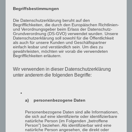
Wundmanagement
Seminarangebote:
Begriffsbestimmungen
Wundversorgung bei Menschen mit Demenz
Die Datenschutzerklärung beruht auf den
Verbände im Pflegealltag
Begrifflichkeiten, die durch den Europäischen Richtlinien-
Wundmanagement Dekubitus
und Verordnungsgeber beim Erlass der Datenschutz-
Grundverordnung (DS-GVO) verwendet wurden. Unsere
Wundmanagement diabetisches Fußulcus
Datenschutzerklärung soll sowohl für die Öffentlichkeit
Wundmanagement Ulcus cruris
als auch für unsere Kunden und Geschäftspartner
einfach lesbar und verständlich sein. Um dies zu
Intertrigo- und IAD-Management
gewährleisten, möchten wir vorab die verwendeten
Moderne Wundauflagen sicher anwenden
Begrifflichkeiten erläutern.
Kompressionstherapie im Pflegealltag sicher
umsetzen
Wir verwenden in dieser Datenschutzerklärung
Versorgung von Problemwunden |
unter anderem die folgenden Begriffe:
Infektionsmanagement
Wundantiseptik und Wundspülung
Debridementtechniken
Palliative Wundversorgung | Versorgung von
a) personenbezogene Daten
Tumorwunden
Schmerztherapie bei chronischen und
Personenbezogene Daten sind alle Informationen,
die sich auf eine identifizierte oder identifizierbare
akuten Wunden
natürliche Person (im Folgenden „betroffene
Ernährung bei chronischen Wunden
Person") beziehen. Als identifizierbar wird eine
natürliche Person angesehen, die direkt oder
Versorgung von Amputationsstümpfen