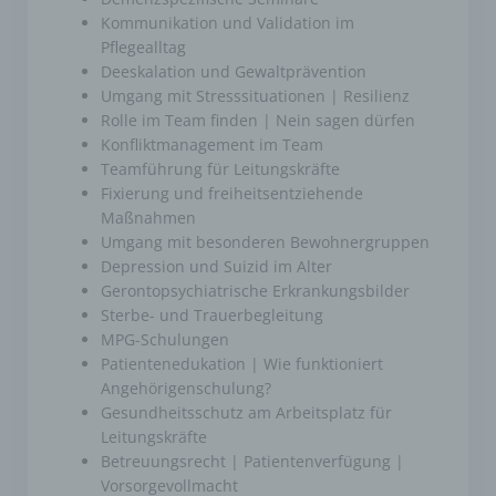
Aufenthaltsort oder Ortswechsel dieser
natürlichen Person zu analysieren oder
Kommunikation und Validation im
vorherzusagen.
Pflegealltag
Deeskalation und Gewaltprävention
Umgang mit Stresssituationen | Resilienz
f) Pseudonymisierung
Rolle im Team finden | Nein sagen dürfen
Pseudonymisierung ist die Verarbeitung
Konfliktmanagement im Team
personenbezogener Daten in einer Weise, auf
Teamführung für Leitungskräfte
welche die personenbezogenen Daten ohne
Hinzuziehung zusätzlicher Informationen nicht
Fixierung und freiheitsentziehende
mehr einer spezifischen betroffenen Person
Maßnahmen
zugeordnet werden können, sofern diese
zusätzlichen Informationen gesondert aufbewahrt
Umgang mit besonderen Bewohnergruppen
werden und technischen und organisatorischen
Depression und Suizid im Alter
Maßnahmen unterliegen, die gewährleisten, dass
Gerontopsychiatrische Erkrankungsbilder
die personenbezogenen Daten nicht einer
identifizierten oder identifizierbaren natürlichen
Sterbe- und Trauerbegleitung
Person zugewiesen werden.
MPG-Schulungen
Patientenedukation | Wie funktioniert
g) Verantwortlicher oder für die Verarbeitung
Angehörigenschulung?
Verantwortlicher
Gesundheitsschutz am Arbeitsplatz für
Leitungskräfte
Verantwortlicher oder für die Verarbeitung
Betreuungsrecht | Patientenverfügung |
Verantwortlicher ist die natürliche oder juristische
Person, Behörde, Einrichtung oder andere Stelle,
Vorsorgevollmacht
die allein oder gemeinsam mit anderen über die