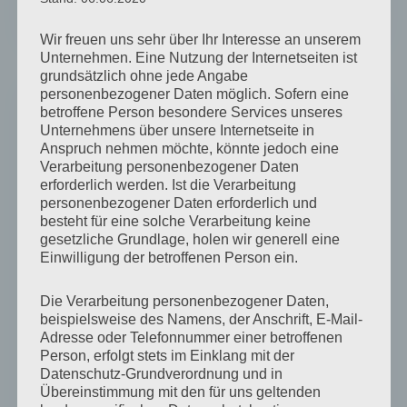
Mundgesundheit in der Pflege
Wir freuen uns sehr über Ihr Interesse an unserem
Unternehmen. Eine Nutzung der Internetseiten ist
grundsätzlich ohne jede Angabe
personenbezogener Daten möglich. Sofern eine
betroffene Person besondere Services unseres
Behandlungspflege
Unternehmens über unsere Internetseite in
Seminarangebote:
Anspruch nehmen möchte, könnte jedoch eine
Außerklinische Beatmungspflege |
Verarbeitung personenbezogener Daten
Grundlagenseminar
erforderlich werden. Ist die Verarbeitung
Tracheostomamanagement
personenbezogener Daten erforderlich und
besteht für eine solche Verarbeitung keine
Absaugtechniken und Sauerstofftherapie |
gesetzliche Grundlage, holen wir generell eine
Inhalationstherapie
Einwilligung der betroffenen Person ein.
Enterostomapflege
Urostomapflege
Die Verarbeitung personenbezogener Daten,
Katheterisierung | Katheterpflege | SPK |
beispielsweise des Namens, der Anschrift, E-Mail-
Infektionsprophylaxe
Adresse oder Telefonnummer einer betroffenen
ZVK-Versorgung
Person, erfolgt stets im Einklang mit der
Port-Versorgung
Datenschutz-Grundverordnung und in
Parenterale Ernährung in der Pflege
Übereinstimmung mit den für uns geltenden
Enterale Ernährung in der Pflege