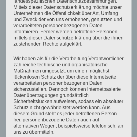
landesspezifischen Datenschutzbestimmungen.
Injektionstechniken
Mittels dieser Datenschutzerklärung möchte unser
Infusionsmanagement in der Pflege
Unternehmen die Öffentlichkeit über Art, Umfang
Wickel- und Auflagen in der Palliativpflege
und Zweck der von uns erhobenen, genutzten und
Alternative Pflegemethoden in der
verarbeiteten personenbezogenen Daten
informieren. Ferner werden betroffene Personen
Palliativpflege
mittels dieser Datenschutzerklärung über die ihnen
Grundlagen der Aromapflege
zustehenden Rechte aufgeklärt.
Über Aromen Zugang zu Menschen mit
Demenz finden
Wir haben als für die Verarbeitung Verantwortlicher
Basale Stimulation in der Pflege
zahlreiche technische und organisatorische
Pflegeprophylaxenworkshops
Maßnahmen umgesetzt, um einen möglichst
Grundlagen der Dialysepflege
lückenlosen Schutz der über diese Internetseite
Notfallmanagement ( Erste Hilfe BLS )
verarbeiteten personenbezogenen Daten
Reanimationstraining
sicherzustellen. Dennoch können Internetbasierte
EKG für Pflegeberufe
Datenübertragungen grundsätzlich
Laborwerte für Pflegeberufe
Sicherheitslücken aufweisen, sodass ein absoluter
Monitoring in der Pflege
Schutz nicht gewährleistet werden kann. Aus
Professionelle Patientenbeobachtung
diesem Grund steht es jeder betroffenen Person
frei, personenbezogene Daten auch auf
alternativen Wegen, beispielsweise telefonisch, an
uns zu übermitteln.