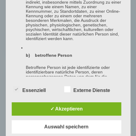
indirekt, insbesondere mittels Zuordnung zu einer
Unterdrucktherapie bei chronischen Wunden
Kennung wie einem Namen, zu einer
Kennnummer, zu Standortdaten, zu einer Online-
Ozon-Sauerstofftherapie bei chronischen
Kennung oder zu einem oder mehreren
Wunden
besonderen Merkmalen, die Ausdruck der
physischen, physiologischen, genetischen,
Umgang mit Wunddrainagen
psychischen, wirtschaftlichen, kulturellen oder
Gips- und Casttechniken
sozialen Identität dieser natürlichen Person sind,
identifiziert werden kann.
Rechtliche Aspekte in der Wundversorgung
Wunddokumentation
b) betroffene Person
Betroffene Person ist jede identifizierte oder
identifizierbare natürliche Person, deren
personenbezogene Daten von dem für die
Verarbeitung Verantwortlichen verarbeitet werden.
Hygiene
Seminarangebote:
Essenziell
Externe Dienste
Hygienemanagement im Pflegealltag
c) Verarbeitung
Umgang mit isolierten Patienten
Nosokomiale Infektionen
✓ Akzeptieren
Verarbeitung ist jeder mit oder ohne Hilfe
automatisierter Verfahren ausgeführte Vorgang
Persönliche Hygiene im Berufsalltag sicher
oder jede solche Vorgangsreihe im
umsetzen
Zusammenhang mit personenbezogenen Daten
Auswahl speichern
wie das Erheben, das Erfassen, die Organisation,
MRSA | ORSA | ESBL | VRGN etc.
das Ordnen, die Speicherung, die Anpassung
Kennen Sie sich aus?