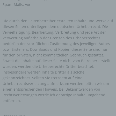
einzuschränken.
Spam-Mails, vor.
e) Profiling
Die durch den Seitenbetreiber erstellten Inhalte und Werke auf
Profiling ist jede Art der automatisierten
diesen Seiten unterliegen dem deutschen Urheberrecht. Die
Verarbeitung personenbezogener Daten, die darin
Vervielfältigung, Bearbeitung, Verbreitung und jede Art der
besteht, dass diese personenbezogenen Daten
Verwertung außerhalb der Grenzen des Urheberrechtes
verwendet werden, um bestimmte persönliche
Aspekte, die sich auf eine natürliche Person
bedürfen der schriftlichen Zustimmung des jeweiligen Autors
beziehen, zu bewerten, insbesondere, um
bzw. Erstellers. Downloads und Kopien dieser Seite sind nur
Aspekte bezüglich Arbeitsleistung, wirtschaftlicher
Lage, Gesundheit, persönlicher Vorlieben,
für den privaten, nicht kommerziellen Gebrauch gestattet.
Interessen, Zuverlässigkeit, Verhalten,
Soweit die Inhalte auf dieser Seite nicht vom Betreiber erstellt
Aufenthaltsort oder Ortswechsel dieser
natürlichen Person zu analysieren oder
wurden, werden die Urheberrechte Dritter beachtet.
vorherzusagen.
Insbesondere werden Inhalte Dritter als solche
gekennzeichnet. Sollten Sie trotzdem auf eine
f) Pseudonymisierung
Urheberrechtsverletzung aufmerksam werden, bitten wir um
einen entsprechenden Hinweis. Bei Bekanntwerden von
Pseudonymisierung ist die Verarbeitung
Rechtsverletzungen werde ich derartige Inhalte umgehend
personenbezogener Daten in einer Weise, auf
entfernen.
welche die personenbezogenen Daten ohne
Hinzuziehung zusätzlicher Informationen nicht
mehr einer spezifischen betroffenen Person
zugeordnet werden können, sofern diese