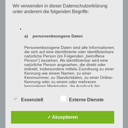
Dritter, auf deren Inhalte wir keinen Einfluss haben.
Wir verwenden in dieser Datenschutzerklärung
unter anderem die folgenden Begriffe:
Deshalb können wir für diese fremden Inhalte auch
keine Gewähr übernehmen. Für die Inhalte der
verlinkten Seiten ist stets der jeweilige Anbieter oder
a) personenbezogene Daten
Betreiber der Seiten verantwortlich. Die verlinkten
Personenbezogene Daten sind alle Informationen,
Seiten wurden zum Zeitpunkt der Verlinkung auf
die sich auf eine identifizierte oder identifizierbare
natürliche Person (im Folgenden „betroffene
mögliche Rechtsverstöße überprüft. Rechtswidrige
Person") beziehen. Als identifizierbar wird eine
natürliche Person angesehen, die direkt oder
Inhalte waren zum Zeitpunkt der Verlinkung nicht
indirekt, insbesondere mittels Zuordnung zu einer
Kennung wie einem Namen, zu einer
erkennbar. Eine permanente inhaltliche Kontrolle der
Kennnummer, zu Standortdaten, zu einer Online-
Kennung oder zu einem oder mehreren
verlinkten Seiten ist jedoch ohne konkrete
besonderen Merkmalen, die Ausdruck der
physischen, physiologischen, genetischen,
Anhaltspunkte einer Rechtsverletzung nicht zumutbar.
psychischen, wirtschaftlichen, kulturellen oder
sozialen Identität dieser natürlichen Person sind,
Bei Bekanntwerden von Rechtsverletzungen werden wir
Essenziell
Externe Dienste
identifiziert werden kann.
derartige Links umgehend entfernen.
✓ Akzeptieren
b) betroffene Person