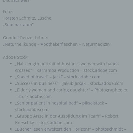
Bildnachweis
zusätzlichen Informationen gesondert aufbewahrt
werden und technischen und organisatorischen
Maßnahmen unterliegen, die gewährleisten, dass
Fotos
die personenbezogenen Daten nicht einer
Torsten Schmitz, Lüsche:
identifizierten oder identifizierbaren natürlichen
Person zugewiesen werden.
„Seminarraum“
Gundolf Renze, Lohne:
g) Verantwortlicher oder für die Verarbeitung
„Naturheilkunde – Apothekerflaschen – Naturmedizin“
Verantwortlicher
Verantwortlicher oder für die Verarbeitung
Adobe Stock:
Verantwortlicher ist die natürliche oder juristische
„Half-length portrait of business woman with hands
Person, Behörde, Einrichtung oder andere Stelle,
die allein oder gemeinsam mit anderen über die
crossed“ – Karramba Production – stock.adobe.com
Zwecke und Mittel der Verarbeitung von
„Speed of travel“ – JackF – stock.adobe.com
personenbezogenen Daten entscheidet. Sind die
Zwecke und Mittel dieser Verarbeitung durch das
„Success in business“ – Jakub Jirsák – stock.adobe.com
Unionsrecht oder das Recht der Mitgliedstaaten
„Elderly woman and caring daughter“ – Photographee.eu
vorgegeben, so kann der Verantwortliche
beziehungsweise können die bestimmten Kriterien
– stock.adobe.com
seiner Benennung nach dem Unionsrecht oder
„Senior patient in hospital bed“ – pikselstock –
dem Recht der Mitgliedstaaten vorgesehen
stock.adobe.com
werden.
„Gruppe Ärzte in der Ausbildung im Team“ – Robert
Kneschke – stock.adobe.com
h) Auftragsverarbeiter
„Bücher lesen erweitert den Horizont“ – photoschmidt –