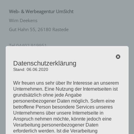
Web- & Werbeagentur UmSicht
Wim Deekens
Gut Hahn 55, 26180 Rastede
Tel 04402 919951
info@umsicht.eu
Datenschutzerklärung
www.umsicht.eu
Stand: 06.06.2020
Wir freuen uns sehr über Ihr Interesse an unserem
Unternehmen. Eine Nutzung der Internetseiten ist
Haftungsausschluss
grundsätzlich ohne jede Angabe
personenbezogener Daten möglich. Sofern eine
betroffene Person besondere Services unseres
Unternehmens über unsere Internetseite in
Anspruch nehmen möchte, könnte jedoch eine
Verarbeitung personenbezogener Daten
Haftung für Inhalte
erforderlich werden. Ist die Verarbeitung