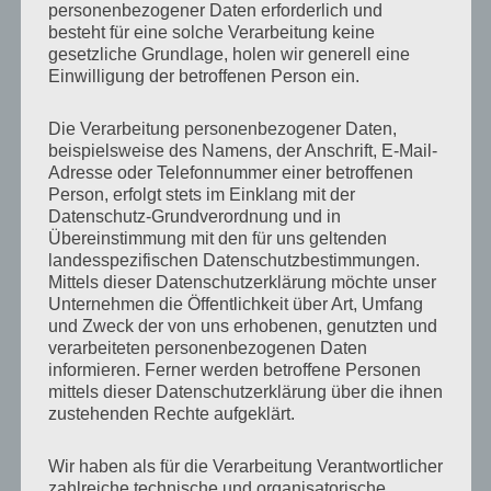
personenbezogener Daten erforderlich und
besteht für eine solche Verarbeitung keine
Die Informationen auf dieser Webseite sind allgemeiner
gesetzliche Grundlage, holen wir generell eine
Art und dienen lediglich dazu MPN Business dem
Einwilligung der betroffenen Person ein.
interessierten Internetnutzer vorzustellen. Die Inhalte
Die Verarbeitung personenbezogener Daten,
wurden mit größter Sorgfalt erstellt. Für die Richtigkeit,
beispielsweise des Namens, der Anschrift, E-Mail-
Adresse oder Telefonnummer einer betroffenen
Vollständigkeit und Aktualität der Inhalte kann ich
Person, erfolgt stets im Einklang mit der
jedoch keine Gewähr übernehmen. Ich weise darauf hin,
Datenschutz-Grundverordnung und in
Übereinstimmung mit den für uns geltenden
dass der vorliegende Inhalt weder eine individuelle
landesspezifischen Datenschutzbestimmungen.
rechtliche, betriebswirtschaftliche, steuerliche noch eine
Mittels dieser Datenschutzerklärung möchte unser
Unternehmen die Öffentlichkeit über Art, Umfang
sonstige fachliche Auskunft oder Empfehlung darstellt!
und Zweck der von uns erhobenen, genutzten und
Als Diensteanbieter bin ich gemäß § 7 Abs.1 TMG für
verarbeiteten personenbezogenen Daten
informieren. Ferner werden betroffene Personen
eigene Inhalte auf diesen Seiten nach den allgemeinen
mittels dieser Datenschutzerklärung über die ihnen
Gesetzen verantwortlich. Nach §§ 8 bis 10 TMG bin ich
zustehenden Rechte aufgeklärt.
als Diensteanbieter jedoch nicht verpflichtet,
Wir haben als für die Verarbeitung Verantwortlicher
übermittelte oder gespeicherte fremde Informationen
zahlreiche technische und organisatorische