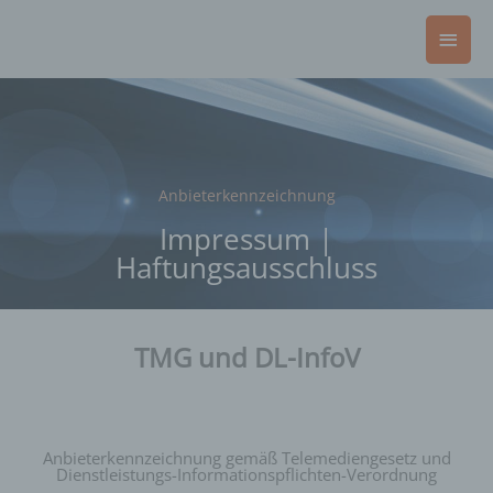
Zum
Haup
Inhalt
springen
Anbieterkennzeichnung
Impressum |
Haftungsausschluss
TMG und DL-InfoV
Anbieterkennzeichnung gemäß Telemediengesetz und
Dienstleistungs-Informationspflichten-Verordnung