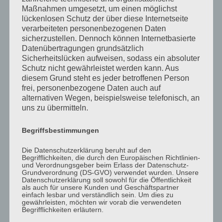
zu überwachen oder nach Umständen zu forschen, die
Maßnahmen umgesetzt, um einen möglichst
lückenlosen Schutz der über diese Internetseite
auf eine rechtswidrige Tätigkeit hinweisen.
verarbeiteten personenbezogenen Daten
Verpflichtungen zur Entfernung oder Sperrung der
sicherzustellen. Dennoch können Internetbasierte
Datenübertragungen grundsätzlich
Nutzung von Informationen nach den allgemeinen
Sicherheitslücken aufweisen, sodass ein absoluter
Gesetzen bleiben hiervon unberührt. Eine
Schutz nicht gewährleistet werden kann. Aus
diesem Grund steht es jeder betroffenen Person
diesbezügliche Haftung ist jedoch erst ab dem Zeitpunkt
frei, personenbezogene Daten auch auf
der Kenntnis einer konkreten Rechtsverletzung möglich.
alternativen Wegen, beispielsweise telefonisch, an
uns zu übermitteln.
Bei Bekanntwerden von entsprechenden
Rechtsverletzungen werde ich diese Inhalte umgehend
Begriffsbestimmungen
entfernen.
Die Datenschutzerklärung beruht auf den
Begrifflichkeiten, die durch den Europäischen Richtlinien-
und Verordnungsgeber beim Erlass der Datenschutz-
Grundverordnung (DS-GVO) verwendet wurden. Unsere
Datenschutzerklärung soll sowohl für die Öffentlichkeit
Haftung für Links
als auch für unsere Kunden und Geschäftspartner
einfach lesbar und verständlich sein. Um dies zu
gewährleisten, möchten wir vorab die verwendeten
Begrifflichkeiten erläutern.
Unser Angebot enthält Links zu externen Webseiten